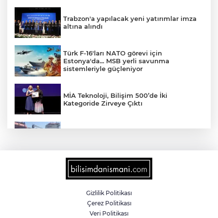
Trabzon'a yapılacak yeni yatırımlar imza
altına alındı
Türk F-16'ları NATO görevi için
Estonya'da... MSB yerli savunma
sistemleriyle güçleniyor
MİA Teknoloji, Bilişim 500’de İki
Kategoride Zirveye Çıktı
Yalova'da makine arızası yapan tanker
güvenli bölgeye çekildi
6 milyon emekliyi ilgilendiriyor... Emekli
aylığı fark ödemeleri 7 Ağustos'ta
hesaplarda
Gizlilik Politikası
Çerez Politikası
Teröristler teslim olmaya devam ediyor...
Veri Politikası
Hudutlarda 490 kişi yakalandı