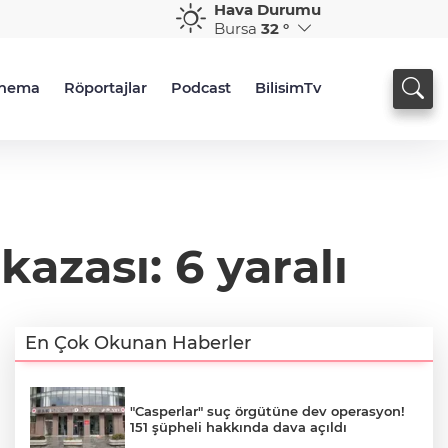
Hava Durumu
Bursa
32 °
inema
Röportajlar
Podcast
BilisimTv
kazası: 6 yaralı
En Çok Okunan Haberler
"Casperlar" suç örgütüne dev operasyon!
151 şüpheli hakkında dava açıldı