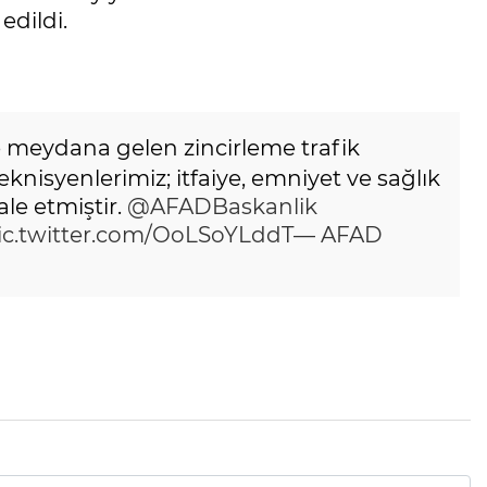
edildi.
de meydana gelen zincirleme trafik
isyenlerimiz; itfaiye, emniyet ve sağlık
ale etmiştir.
@AFADBaskanlik
ic.twitter.com/OoLSoYLddT
— AFAD