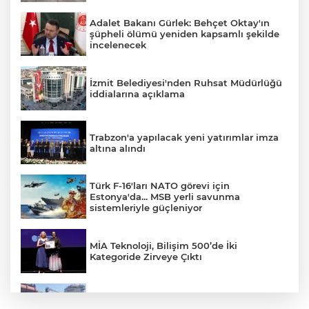
Adalet Bakanı Gürlek: Behçet Oktay'ın
şüpheli ölümü yeniden kapsamlı şekilde
incelenecek
İzmit Belediyesi'nden Ruhsat Müdürlüğü
iddialarına açıklama
Trabzon'a yapılacak yeni yatırımlar imza
altına alındı
Türk F-16'ları NATO görevi için
Estonya'da... MSB yerli savunma
sistemleriyle güçleniyor
MİA Teknoloji, Bilişim 500’de İki
Kategoride Zirveye Çıktı
Yalova'da makine arızası yapan tanker