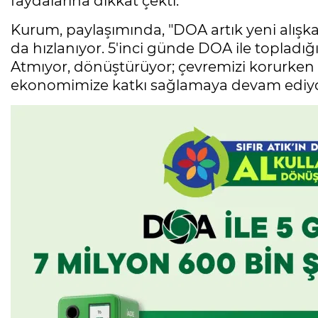
faydalarına dikkat çekti.
Kurum, paylaşımında, "DOA artık yeni alış
da hızlanıyor. 5'inci günde DOA ile topladığ
Atmıyor, dönüştürüyor; çevremizi korurke
ekonomimize katkı sağlamaya devam ediyoruz