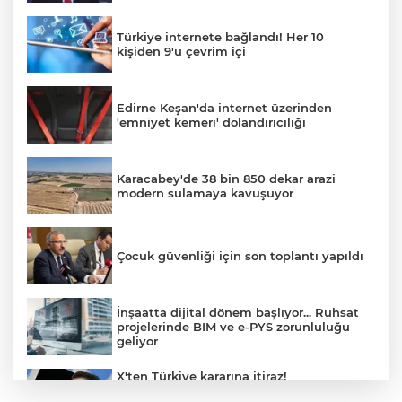
Türkiye internete bağlandı! Her 10
kişiden 9'u çevrim içi
Edirne Keşan'da internet üzerinden
'emniyet kemeri' dolandırıcılığı
Karacabey'de 38 bin 850 dekar arazi
modern sulamaya kavuşuyor
Çocuk güvenliği için son toplantı yapıldı
İnşaatta dijital dönem başlıyor... Ruhsat
projelerinde BIM ve e-PYS zorunluluğu
geliyor
X'ten Türkiye kararına itiraz!
İmamoğlu'nun Cumhurbaşkanlığı