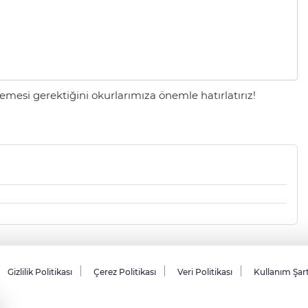
mesi gerektiğini okurlarımıza önemle hatırlatırız!
Gizlilik Politikası
Çerez Politikası
Veri Politikası
Kullanım Şar