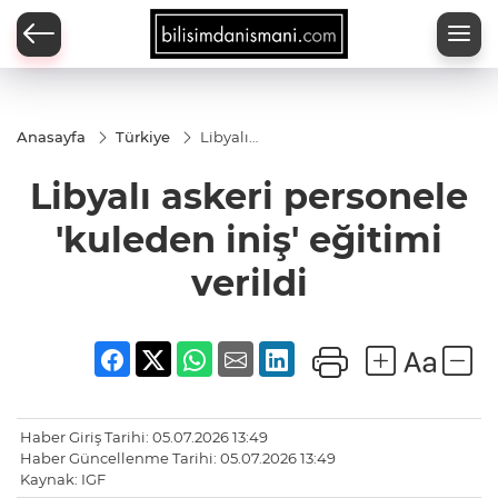
Anasayfa
Türkiye
Libyalı
askeri
personele
Libyalı askeri personele
'kuleden
iniş'
eğitimi
'kuleden iniş' eğitimi
verildi
verildi
Haber Giriş Tarihi: 05.07.2026 13:49
Haber Güncellenme Tarihi: 05.07.2026 13:49
Kaynak: IGF