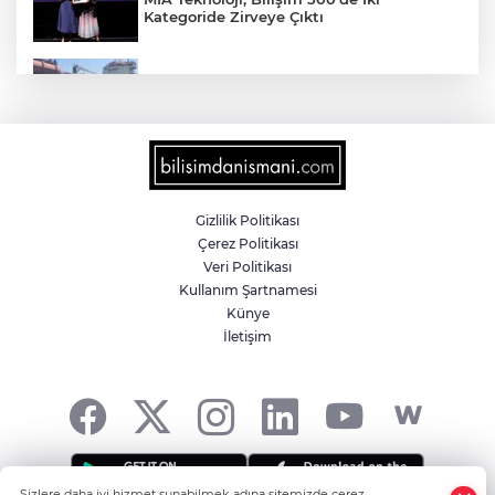
Kategoride Zirveye Çıktı
Yalova'da makine arızası yapan tanker
güvenli bölgeye çekildi
6 milyon emekliyi ilgilendiriyor... Emekli
aylığı fark ödemeleri 7 Ağustos'ta
hesaplarda
Gizlilik Politikası
Çerez Politikası
Teröristler teslim olmaya devam ediyor...
Veri Politikası
Hudutlarda 490 kişi yakalandı
Kullanım Şartnamesi
Künye
İletişim
İletişim'den 'Terörsüz Türkiye' hedefli
videolu paylaşım
Sizlere daha iyi hizmet sunabilmek adına sitemizde çerez