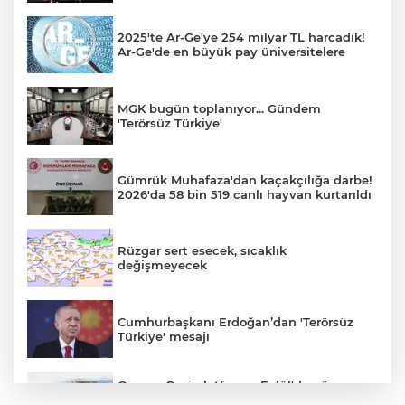
2025'te Ar-Ge'ye 254 milyar TL harcadık!
Ar-Ge'de en büyük pay üniversitelere
MGK bugün toplanıyor... Gündem
'Terörsüz Türkiye'
Gümrük Muhafaza'dan kaçakçılığa darbe!
2026'da 58 bin 519 canlı hayvan kurtarıldı
Rüzgar sert esecek, sıcaklık
değişmeyecek
Cumhurbaşkanı Erdoğan’dan 'Terörsüz
Türkiye' mesajı
Osman Gazi platformu Eylül'de göreve
başlayacak... Gabar’da günlük petrol