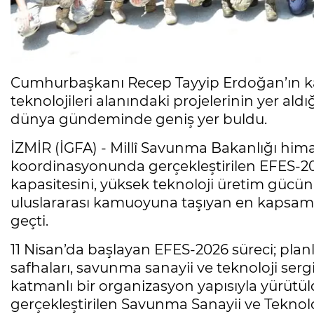
Cumhurbaşkanı Recep Tayyip Erdoğan’ın k
teknolojileri alanındaki projelerinin yer al
dünya gündeminde geniş yer buldu.
İZMİR (İGFA) - Millî Savunma Bakanlığı hima
koordinasyonunda gerçekleştirilen EFES-20
kapasitesini, yüksek teknoloji üretim gücünü
uluslararası kamuoyuna taşıyan en kapsamlı
geçti.
11 Nisan’da başlayan EFES-2026 süreci; planlam
safhaları, savunma sanayii ve teknoloji sergile
katmanlı bir organizasyon yapısıyla yürütüld
gerçekleştirilen Savunma Sanayii ve Teknoloji