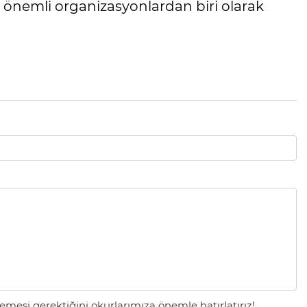
 önemli organizasyonlardan biri olarak
mesi gerektiğini okurlarımıza önemle hatırlatırız!