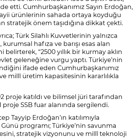
ifade etti. Cumhurbaşkanımız Sayın Erdoğan,
anayii ürünlerinin sahada ortaya koyduğu
an stratejik önem taşıdığına dikkat çekti.
; Türk Silahlı Kuvvetlerinin yalnızca
m, kurumsal hafıza ve barışı esas alan
 belirterek, “2500 yıllık bir kurmay aklın
evlet geleneğine vurgu yaptı. Türkiye’nin
lendiğini ifade eden Cumhurbaşkanımız
 millî üretim kapasitesinin kararlılıkla
 proje katıldı ve bilimsel jüri tarafından
 proje SSB fuar alanında sergilendi.
ep Tayyip Erdoğan’ın katılımıyla
i Günü programı; Türkiye’nin savunma
sini, stratejik vizyonunu ve millî teknoloji