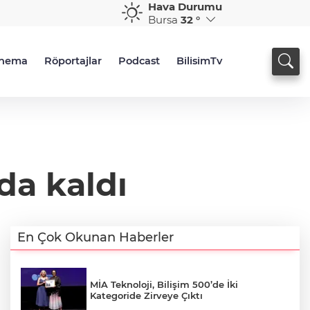
Hava Durumu
Bursa
32 °
inema
Röportajlar
Podcast
BilisimTv
da kaldı
En Çok Okunan Haberler
MİA Teknoloji, Bilişim 500’de İki
Kategoride Zirveye Çıktı