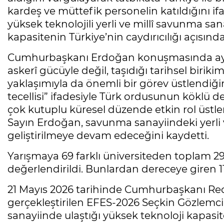
kardeş ve müttefik personelin katıldığını 
yüksek teknolojili yerli ve millî savunma s
kapasitenin Türkiye’nin caydırıcılığı açısınd
Cumhurbaşkanı Erdoğan konuşmasında ayrıca
askerî gücüyle değil, taşıdığı tarihsel biriki
yaklaşımıyla da önemli bir görev üstlendiğini
tecellisi” ifadesiyle Türk ordusunun köklü d
çok kutuplu küresel düzende etkin rol üst
Sayın Erdoğan, savunma sanayiindeki yerli ve
geliştirilmeye devam edeceğini kaydetti.
Yarışmaya 69 farklı üniversiteden toplam 292
değerlendirildi. Bunlardan dereceye giren 11
21 Mayıs 2026 tarihinde Cumhurbaşkanı Rec
gerçekleştirilen EFES-2026 Seçkin Gözlemc
sanayiinde ulaştığı yüksek teknoloji kapasite