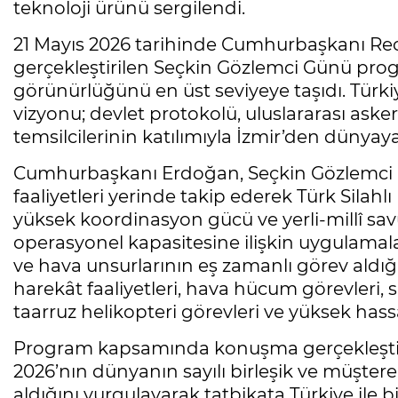
teknoloji ürünü sergilendi.
21 Mayıs 2026 tarihinde Cumhurbaşkanı Rec
gerçekleştirilen Seçkin Gözlemci Günü prog
görünürlüğünü en üst seviyeye taşıdı. Türkiy
vizyonu; devlet protokolü, uluslararası aske
temsilcilerinin katılımıyla İzmir’den dünyaya 
Cumhurbaşkanı Erdoğan, Seçkin Gözlemci 
faaliyetleri yerinde takip ederek Türk Silahl
yüksek koordinasyon gücü ve yerli-millî sa
operasyonel kapasitesine ilişkin uygulamala
ve hava unsurlarının eş zamanlı görev aldığı
harekât faaliyetleri, hava hücum görevleri, s
taarruz helikopteri görevleri ve yüksek hassas
Program kapsamında konuşma gerçekleşti
2026’nın dünyanın sayılı birleşik ve müşter
aldığını vurgulayarak tatbikata Türkiye ile bi