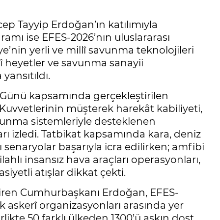
ep Tayyip Erdoğan’ın katılımıyla
ramı ise EFES-2026’nın uluslararası
e’nin yerli ve millî savunma teknolojileri
rî heyetler ve savunma sanayii
yansıtıldı.
Günü kapsamında gerçekleştirilen
ı Kuvvetlerinin müşterek harekât kabiliyeti,
vunma sistemleriyle desteklenen
rı izledi. Tatbikat kapsamında kara, deniz
 senaryolar başarıyla icra edilirken; amfibi
ilahlı insansız hava araçları operasyonları,
iyetli atışlar dikkat çekti.
ren Cumhurbaşkanı Erdoğan, EFES-
ek askerî organizasyonları arasında yer
rlikte 50 farklı ülkeden 1300’ü aşkın dost,