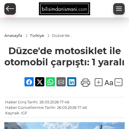
Anasayfa
Türkiye
Düzce'de
motosiklet
ile
Düzce'de motosiklet ile
otomobil
çarpıştı: 1
yaralı
otomobil çarpıştı: 1 yaralı
Haber Giriş Tarihi: 26.05.2026 17:46
Haber Güncellenme Tarihi: 26.05.2026 17:46
Kaynak: IGF