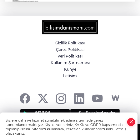
'Ay Grubu' suç örgütüne 12 gözaltı!
2025'te Ar-Ge'ye 254 milyar TL harcadık!
Ar-Ge'de en büyük pay üniversitelere
Gizlilik Politikası
Çerez Politikası
MGK bugün toplanıyor... Gündem
Veri Politikası
'Terörsüz Türkiye'
Kullanım Şartnamesi
Künye
İletişim
Gümrük Muhafaza'dan kaçakçılığa darbe!
2026'da 58 bin 519 canlı hayvan kurtarıldı
Sizlere daha iyi hizmet sunabilmek adına sitemizde çerez
konumlandırmaktayız. Kişisel verileriniz, KVKK ve GDPR kapsamında
toplanıp işlenir. Sitemizi kullanarak, çerezleri kullanmamızı kabul etmiş
olacaksınız.
Copyright© 2006-2026 Tüm hakları saklıdır.
Anasayfa
Haber Ara
Yazarlar
İhbar Hattı