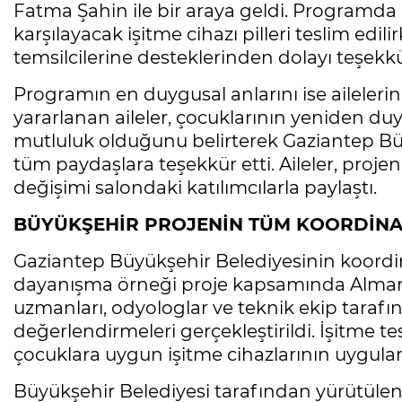
Fatma Şahin ile bir araya geldi. Programda ço
karşılayacak işitme cihazı pilleri teslim ed
temsilcilerine desteklerinden dolayı teşekkü
Programın en duygusal anlarını ise aileleri
yararlanan aileler, çocuklarının yeniden duy
mutluluk olduğunu belirterek Gaziantep Büy
tüm paydaşlara teşekkür etti. Aileler, pro
değişimi salondaki katılımcılarla paylaştı.
BÜYÜKŞEHİR PROJENİN TÜM KOORDİN
Gaziantep Büyükşehir Belediyesinin koordi
dayanışma örneği proje kapsamında Alman
uzmanları, odyologlar ve teknik ekip tarafın
değerlendirmeleri gerçekleştirildi. İşitme tes
çocuklara uygun işitme cihazlarının uygu
Büyükşehir Belediyesi tarafından yürütülen