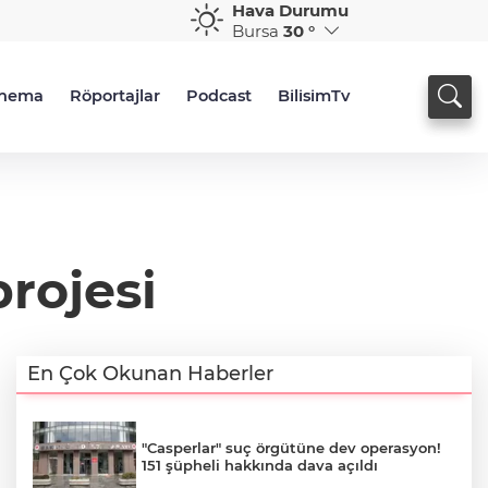
Hava Durumu
Bursa
30 °
inema
Röportajlar
Podcast
BilisimTv
projesi
En Çok Okunan Haberler
"Casperlar" suç örgütüne dev operasyon!
151 şüpheli hakkında dava açıldı