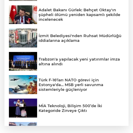
Adalet Bakanı Gürlek: Behçet Oktay'ın
şüpheli ölümü yeniden kapsamlı şekilde
incelenecek
İzmit Belediyesi'nden Ruhsat Müdürlüğü
iddialarına açıklama
Trabzon'a yapılacak yeni yatırımlar imza
altına alındı
Türk F-16'ları NATO görevi için
Estonya'da... MSB yerli savunma
sistemleriyle güçleniyor
MİA Teknoloji, Bilişim 500’de İki
Kategoride Zirveye Çıktı
Yalova'da makine arızası yapan tanker