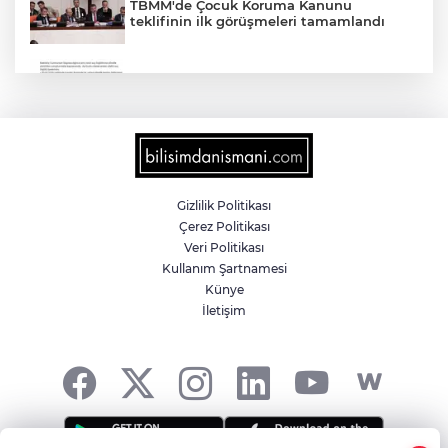
TBMM'de Çocuk Koruma Kanunu
teklifinin ilk görüşmeleri tamamlandı
'Ay Grubu' suç örgütüne 12 gözaltı!
2025'te Ar-Ge'ye 254 milyar TL harcadık!
Ar-Ge'de en büyük pay üniversitelere
Gizlilik Politikası
Çerez Politikası
MGK bugün toplanıyor... Gündem
Veri Politikası
'Terörsüz Türkiye'
Kullanım Şartnamesi
Künye
İletişim
Gümrük Muhafaza'dan kaçakçılığa darbe!
2026'da 58 bin 519 canlı hayvan kurtarıldı