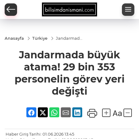
Anasayfa
Türkiye
Jandarmada
büyük
atama! 29
Jandarmada büyük
bin 353
personelin
görev yeri
atama! 29 bin 353
değişti
personelin görev yeri
değişti
Haber Giriş Tarihi: 01.06.2026 13:45