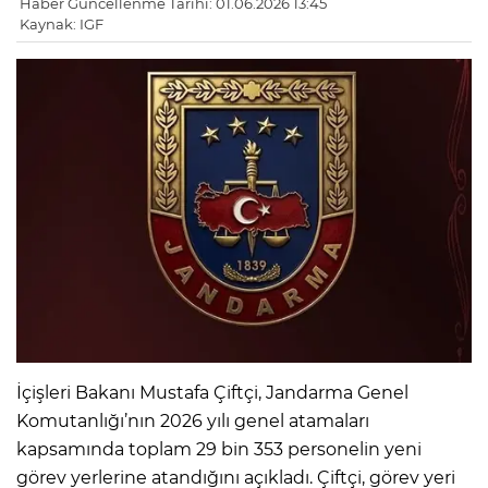
Haber Güncellenme Tarihi: 01.06.2026 13:45
Kaynak: IGF
İçişleri Bakanı Mustafa Çiftçi, Jandarma Genel
Komutanlığı’nın 2026 yılı genel atamaları
kapsamında toplam 29 bin 353 personelin yeni
görev yerlerine atandığını açıkladı. Çiftçi, görev yeri