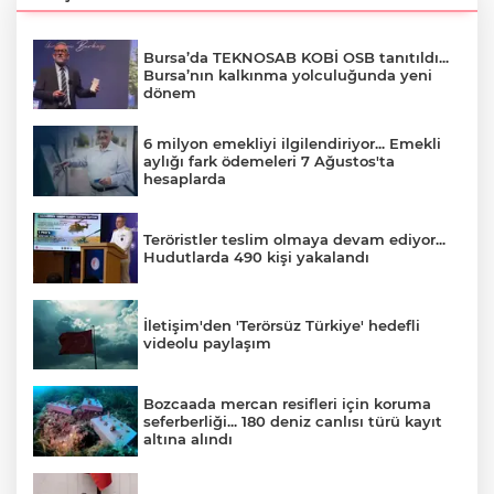
Bursa’da TEKNOSAB KOBİ OSB tanıtıldı...
Bursa’nın kalkınma yolculuğunda yeni
dönem
6 milyon emekliyi ilgilendiriyor... Emekli
aylığı fark ödemeleri 7 Ağustos'ta
hesaplarda
Teröristler teslim olmaya devam ediyor...
Hudutlarda 490 kişi yakalandı
İletişim'den 'Terörsüz Türkiye' hedefli
videolu paylaşım
Bozcaada mercan resifleri için koruma
seferberliği... 180 deniz canlısı türü kayıt
altına alındı