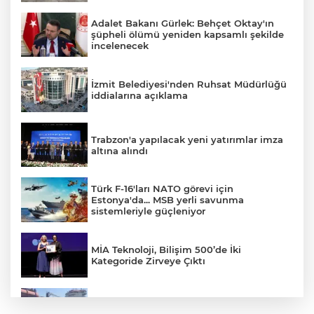
Adalet Bakanı Gürlek: Behçet Oktay'ın
şüpheli ölümü yeniden kapsamlı şekilde
incelenecek
İzmit Belediyesi'nden Ruhsat Müdürlüğü
iddialarına açıklama
Trabzon'a yapılacak yeni yatırımlar imza
altına alındı
Türk F-16'ları NATO görevi için
Estonya'da... MSB yerli savunma
sistemleriyle güçleniyor
MİA Teknoloji, Bilişim 500’de İki
Kategoride Zirveye Çıktı
Yalova'da makine arızası yapan tanker