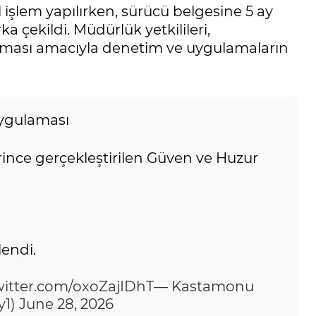
 işlem yapılırken, sürücü belgesine 5 ay
a çekildi. Müdürlük yetkilileri,
nması amacıyla denetim ve uygulamaların
Uygulaması
ince gerçekleştirilen Güven ve Huzur
lendi.
witter.com/oxoZajIDhT
— Kastamonu
y1)
June 28, 2026