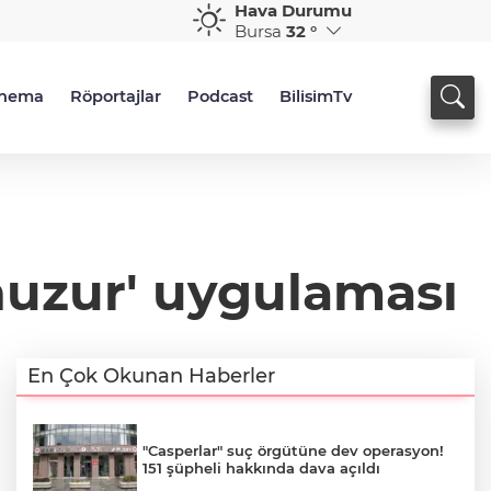
Hava Durumu
Bursa
32 °
inema
Röportajlar
Podcast
BilisimTv
uzur' uygulaması
En Çok Okunan Haberler
"Casperlar" suç örgütüne dev operasyon!
151 şüpheli hakkında dava açıldı