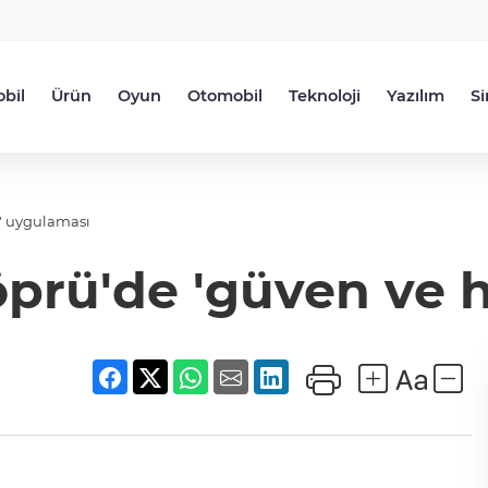
bil
Ürün
Oyun
Otomobil
Teknoloji
Yazılım
S
' uygulaması
prü'de 'güven ve h