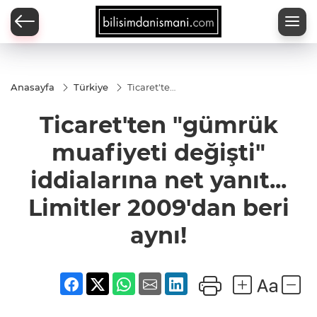
Anasayfa
Türkiye
Ticaret'ten
"gümrük
muafiyeti
Ticaret'ten "gümrük
değişti"
iddialarına
net yanıt...
muafiyeti değişti"
Limitler
2009'dan
iddialarına net yanıt...
beri aynı!
Limitler 2009'dan beri
aynı!