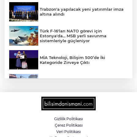
Trabzon'a yapılacak yeni yatırımlar imza
altına alındı
Türk F-16'ları NATO görevi için
Estonya'da... MSB yerli savunma
sistemleriyle güçleniyor
MİA Teknoloji, Bilişim 500’de İki
Kategoride Zirveye Çıktı
Yalova'da makine arızası yapan tanker
güvenli bölgeye çekildi
6 milyon emekliyi ilgilendiriyor... Emekli
aylığı fark ödemeleri 7 Ağustos'ta
hesaplarda
Gizlilik Politikası
Çerez Politikası
Teröristler teslim olmaya devam ediyor...
Veri Politikası
Hudutlarda 490 kişi yakalandı