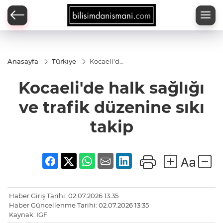
Anasayfa
Türkiye
Kocaeli'de
halk
sağlığı ve
Kocaeli'de halk sağlığı
trafik
düzenine
sıkı takip
ve trafik düzenine sıkı
takip
Haber Giriş Tarihi: 02.07.2026 13:35
Haber Güncellenme Tarihi: 02.07.2026 13:35
Kaynak: IGF