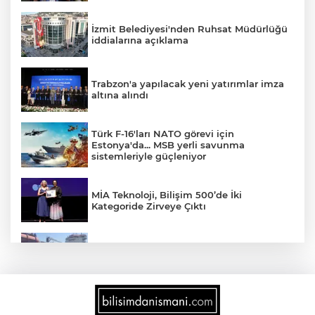
İzmit Belediyesi'nden Ruhsat Müdürlüğü
iddialarına açıklama
Trabzon'a yapılacak yeni yatırımlar imza
altına alındı
Türk F-16'ları NATO görevi için
Estonya'da... MSB yerli savunma
sistemleriyle güçleniyor
MİA Teknoloji, Bilişim 500’de İki
Kategoride Zirveye Çıktı
Yalova'da makine arızası yapan tanker
güvenli bölgeye çekildi
6 milyon emekliyi ilgilendiriyor... Emekli
aylığı fark ödemeleri 7 Ağustos'ta