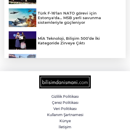
Türk F-16'ları NATO görevi için
Estonya'da... MSB yerli savunma
sistemleriyle güçleniyor
MİA Teknoloji, Bilişim 500’de İki
Kategoride Zirveye Çıktı
Yalova'da makine arızası yapan tanker
güvenli bölgeye çekildi
6 milyon emekliyi ilgilendiriyor... Emekli
aylığı fark ödemeleri 7 Ağustos'ta
hesaplarda
Gizlilik Politikası
Çerez Politikası
Teröristler teslim olmaya devam ediyor...
Veri Politikası
Hudutlarda 490 kişi yakalandı
Kullanım Şartnamesi
Künye
İletişim
İletişim'den 'Terörsüz Türkiye' hedefli