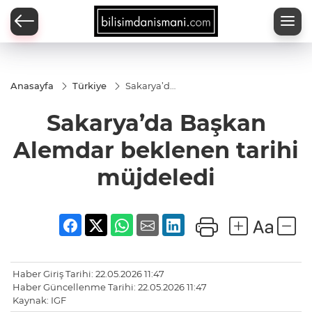
Anasayfa
Türkiye
Sakarya’da
Başkan
Alemdar
Sakarya’da Başkan
beklenen
tarihi
müjdeledi
Alemdar beklenen tarihi
müjdeledi
Haber Giriş Tarihi: 22.05.2026 11:47
Haber Güncellenme Tarihi: 22.05.2026 11:47
Kaynak: IGF