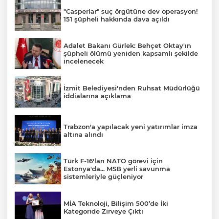
"Casperlar" suç örgütüne dev operasyon!
151 şüpheli hakkında dava açıldı
Adalet Bakanı Gürlek: Behçet Oktay'ın
şüpheli ölümü yeniden kapsamlı şekilde
incelenecek
İzmit Belediyesi'nden Ruhsat Müdürlüğü
iddialarına açıklama
Trabzon'a yapılacak yeni yatırımlar imza
altına alındı
Türk F-16'ları NATO görevi için
Estonya'da... MSB yerli savunma
sistemleriyle güçleniyor
MİA Teknoloji, Bilişim 500’de İki
Kategoride Zirveye Çıktı