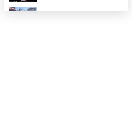
Yalova'da makine arızası yapan tanker
güvenli bölgeye çekildi
6 milyon emekliyi ilgilendiriyor... Emekli
aylığı fark ödemeleri 7 Ağustos'ta
hesaplarda
Teröristler teslim olmaya devam ediyor...
Hudutlarda 490 kişi yakalandı
İletişim'den 'Terörsüz Türkiye' hedefli
videolu paylaşım