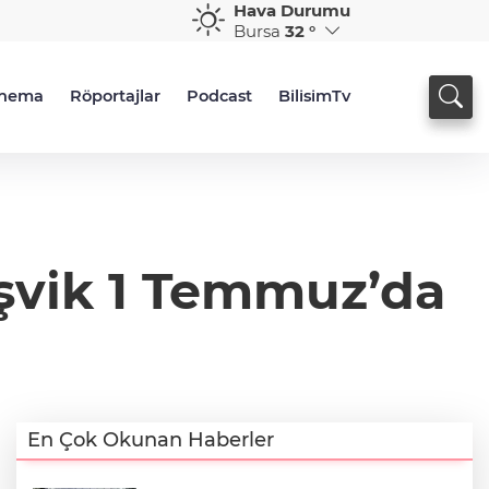
Hava Durumu
Bursa
32 °
inema
Röportajlar
Podcast
BilisimTv
teşvik 1 Temmuz’da
En Çok Okunan Haberler