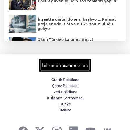
Çocuk güvenliği için son toplantı yapıldı
İnşaatta dijital dönem başlıyor... Ruhsat
projelerinde BIM ve e-PYS zorunluluğu
geliyor
X'ten Türkiye kararına itiraz!
İmamoğlu'nun Cumhurbaşkanlığı
Adaylığı Ofisi hesabına erişim engeli
mahkemeye taşındı
Kayseri Büyükşehir'den suyun
geleceğine yatırım
Gizlilik Politikası
Çerez Politikası
Veri Politikası
Bugün yurt genelinde hava nasıl olacak?
Kullanım Şartnamesi
Künye
İletişim
Kayseri Talas'a yeni müze geliyor