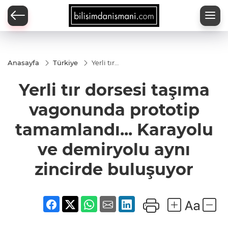
Anasayfa
Türkiye
Yerli tır
dorsesi
taşıma
Yerli tır dorsesi taşıma
vagonunda
prototip
tamamlandı...
vagonunda prototip
Karayolu ve
demiryolu
tamamlandı... Karayolu
aynı zincirde
buluşuyor
ve demiryolu aynı
zincirde buluşuyor