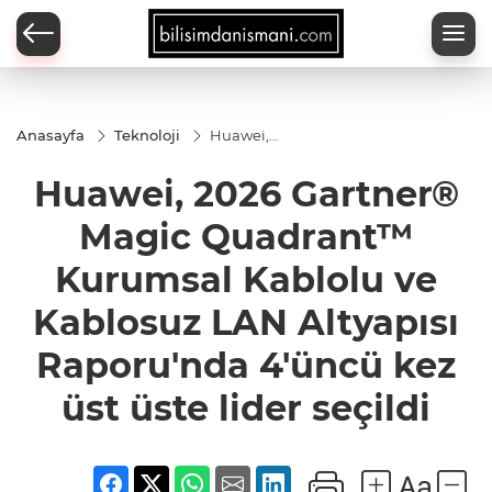
Anasayfa
Teknoloji
Huawei,
2026
Gartner®
Huawei, 2026 Gartner®
Magic
Quadrant™
Kurumsal
Magic Quadrant™
Kablolu ve
Kablosuz
Kurumsal Kablolu ve
LAN
Altyapısı
Kablosuz LAN Altyapısı
Raporu'nda
4'üncü kez
üst üste
Raporu'nda 4'üncü kez
lider seçildi
üst üste lider seçildi