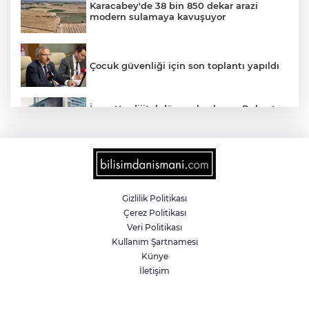
Karacabey'de 38 bin 850 dekar arazi
modern sulamaya kavuşuyor
Çocuk güvenliği için son toplantı yapıldı
İnşaatta dijital dönem başlıyor... Ruhsat
projelerinde BIM ve e-PYS zorunluluğu
geliyor
X'ten Türkiye kararına itiraz!
İmamoğlu'nun Cumhurbaşkanlığı
Adaylığı Ofisi hesabına erişim engeli
mahkemeye taşındı
Gizlilik Politikası
Çerez Politikası
Kayseri Büyükşehir'den suyun
Veri Politikası
geleceğine yatırım
Kullanım Şartnamesi
Künye
İletişim
Bugün yurt genelinde hava nasıl olacak?