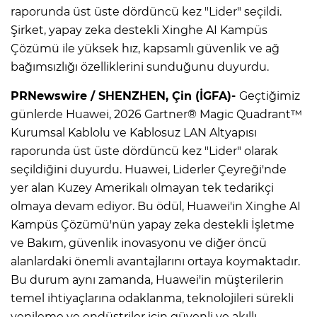
raporunda üst üste dördüncü kez "Lider" seçildi.
Şirket, yapay zeka destekli Xinghe AI Kampüs
Çözümü ile yüksek hız, kapsamlı güvenlik ve ağ
bağımsızlığı özelliklerini sunduğunu duyurdu.
PRNewswire / SHENZHEN, Çin (İGFA)-
Geçtiğimiz
günlerde Huawei, 2026 Gartner® Magic Quadrant™
Kurumsal Kablolu ve Kablosuz LAN Altyapısı
raporunda üst üste dördüncü kez "Lider" olarak
seçildiğini duyurdu. Huawei, Liderler Çeyreği'nde
yer alan Kuzey Amerikalı olmayan tek tedarikçi
olmaya devam ediyor. Bu ödül, Huawei'in Xinghe AI
Kampüs Çözümü'nün yapay zeka destekli İşletme
ve Bakım, güvenlik inovasyonu ve diğer öncü
alanlardaki önemli avantajlarını ortaya koymaktadır.
Bu durum aynı zamanda, Huawei'in müşterilerin
temel ihtiyaçlarına odaklanma, teknolojileri sürekli
yenileme ve endüstriler için güvenli ve akıllı