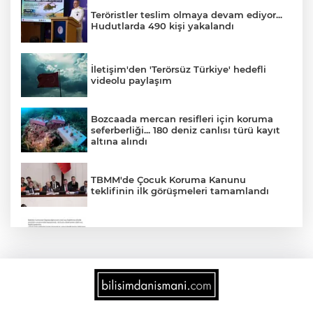
Teröristler teslim olmaya devam ediyor...
Hudutlarda 490 kişi yakalandı
İletişim'den 'Terörsüz Türkiye' hedefli
videolu paylaşım
Bozcaada mercan resifleri için koruma
seferberliği... 180 deniz canlısı türü kayıt
altına alındı
TBMM'de Çocuk Koruma Kanunu
teklifinin ilk görüşmeleri tamamlandı
'Ay Grubu' suç örgütüne 12 gözaltı!
2025'te Ar-Ge'ye 254 milyar TL harcadık!
Ar-Ge'de en büyük pay üniversitelere