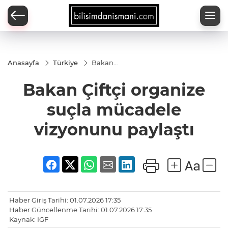
Anasayfa
Türkiye
Bakan
Çiftçi
organize
Bakan Çiftçi organize
suçla
mücadele
vizyonunu
suçla mücadele
paylaştı
vizyonunu paylaştı
Haber Giriş Tarihi: 01.07.2026 17:35
Haber Güncellenme Tarihi: 01.07.2026 17:35
Kaynak: IGF