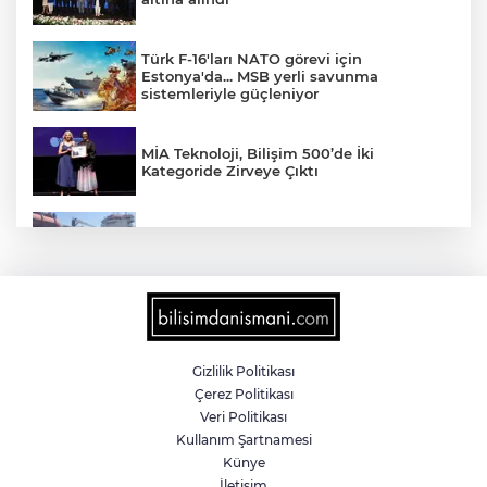
Türk F-16'ları NATO görevi için
Estonya'da... MSB yerli savunma
sistemleriyle güçleniyor
MİA Teknoloji, Bilişim 500’de İki
Kategoride Zirveye Çıktı
Yalova'da makine arızası yapan tanker
güvenli bölgeye çekildi
6 milyon emekliyi ilgilendiriyor... Emekli
aylığı fark ödemeleri 7 Ağustos'ta
hesaplarda
Gizlilik Politikası
Çerez Politikası
Teröristler teslim olmaya devam ediyor...
Veri Politikası
Hudutlarda 490 kişi yakalandı
Kullanım Şartnamesi
Künye
İletişim