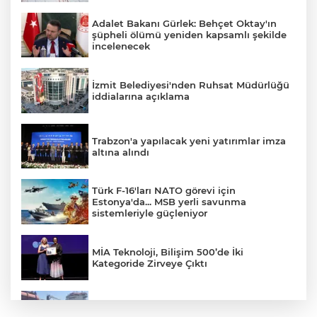
Adalet Bakanı Gürlek: Behçet Oktay'ın
şüpheli ölümü yeniden kapsamlı şekilde
incelenecek
İzmit Belediyesi'nden Ruhsat Müdürlüğü
iddialarına açıklama
Trabzon'a yapılacak yeni yatırımlar imza
altına alındı
Türk F-16'ları NATO görevi için
Estonya'da... MSB yerli savunma
sistemleriyle güçleniyor
MİA Teknoloji, Bilişim 500’de İki
Kategoride Zirveye Çıktı
Yalova'da makine arızası yapan tanker