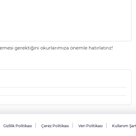
mesi gerektiğini okurlarımıza önemle hatırlatırız!
Gizlilik Politikası
Çerez Politikası
Veri Politikası
Kullanım Şar