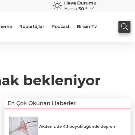
Hava Durumu
Bursa
30 °
inema
Röportajlar
Podcast
BilisimTv
nak bekleniyor
En Çok Okunan Haberler
Akdeniz'de 4,1 büyüklüğünde deprem