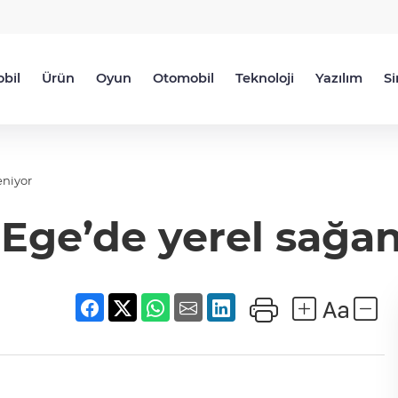
bil
Ürün
Oyun
Otomobil
Teknoloji
Yazılım
S
eniyor
Ege’de yerel sağa