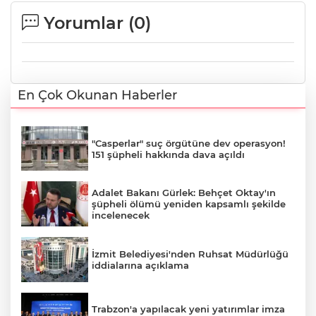
Yorumlar (
0
)
En Çok Okunan Haberler
"Casperlar" suç örgütüne dev operasyon!
151 şüpheli hakkında dava açıldı
Adalet Bakanı Gürlek: Behçet Oktay'ın
şüpheli ölümü yeniden kapsamlı şekilde
incelenecek
İzmit Belediyesi'nden Ruhsat Müdürlüğü
iddialarına açıklama
Trabzon'a yapılacak yeni yatırımlar imza