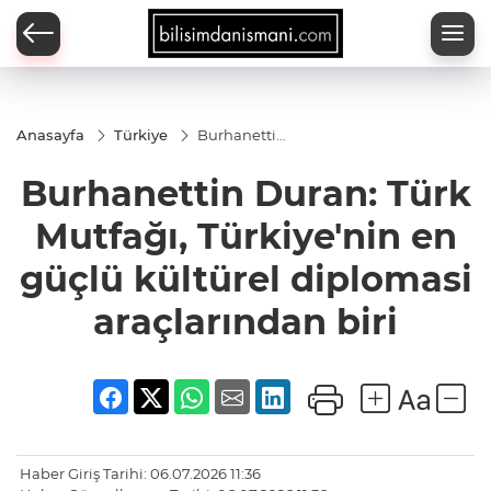
Anasayfa
Türkiye
Burhanettin
Duran: Türk
Mutfağı,
Burhanettin Duran: Türk
Türkiye'nin
en güçlü
kültürel
Mutfağı, Türkiye'nin en
diplomasi
araçlarından
güçlü kültürel diplomasi
biri
araçlarından biri
Haber Giriş Tarihi: 06.07.2026 11:36