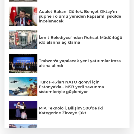
Adalet Bakanı Gürlek: Behçet Oktay'ın
şüpheli ölümü yeniden kapsamlı şekilde
incelenecek
İzmit Belediyesi'nden Ruhsat Müdürlüğü
iddialarına açıklama
Trabzon'a yapılacak yeni yatırımlar imza
altına alındı
Türk F-16'ları NATO görevi için
Estonya'da... MSB yerli savunma
sistemleriyle güçleniyor
MİA Teknoloji, Bilişim 500’de İki
Kategoride Zirveye Çıktı
Yalova'da makine arızası yapan tanker