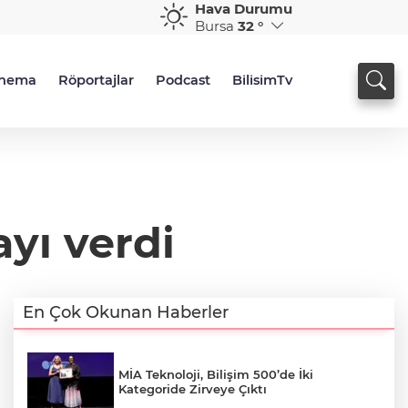
Hava Durumu
Bursa
32 °
inema
Röportajlar
Podcast
BilisimTv
yı verdi
En Çok Okunan Haberler
MİA Teknoloji, Bilişim 500’de İki
Kategoride Zirveye Çıktı