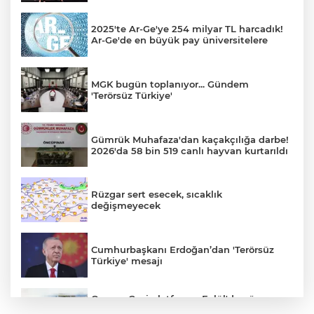
2025'te Ar-Ge'ye 254 milyar TL harcadık!
Ar-Ge'de en büyük pay üniversitelere
MGK bugün toplanıyor... Gündem
'Terörsüz Türkiye'
Gümrük Muhafaza'dan kaçakçılığa darbe!
2026'da 58 bin 519 canlı hayvan kurtarıldı
Rüzgar sert esecek, sıcaklık
değişmeyecek
Cumhurbaşkanı Erdoğan’dan 'Terörsüz
Türkiye' mesajı
Osman Gazi platformu Eylül'de göreve
başlayacak... Gabar’da günlük petrol