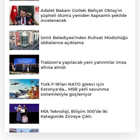
Adalet Bakanı Gürlek: Behçet Oktay'ın
şüpheli ölümü yeniden kapsamlı şekilde
incelenecek
İzmit Belediyesi'nden Ruhsat Müdürlüğü
iddialarına açıklama
Trabzon'a yapılacak yeni yatırımlar imza
altına alındı
Türk F-16'ları NATO görevi için
Estonya'da... MSB yerli savunma
sistemleriyle güçleniyor
MİA Teknoloji, Bilişim 500’de İki
Kategoride Zirveye Çıktı
Yalova'da makine arızası yapan tanker