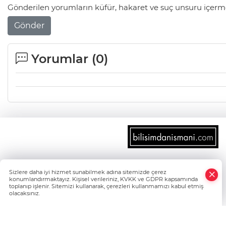
Gönderilen yorumların küfür, hakaret ve suç unsuru içerme
Gönder
Yorumlar (
0
)
×
Sizlere daha iyi hizmet sunabilmek adına sitemizde çerez
Whatsapp
konumlandırmaktayız. Kişisel verileriniz, KVKK ve GDPR kapsamında
toplanıp işlenir. Sitemizi kullanarak, çerezleri kullanmamızı kabul etmiş
olacaksınız.