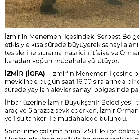
İzmir’in Menemen ilçesindeki Serbest Bölge
etkisiyle kısa sürede büyüyerek sanayi alanın
tesislerine sıçramaması için itfaiye ve Or
karadan yoğun müdahale yürütüyor.
İZMİR (İGFA) -
İzmir’in Menemen ilçesine b
mevkiinde bugün saat 16.00 sıralarında bir ot
sürede yayılan alevler sanayi bölgesinde p
İhbar üzerine İzmir Büyükşehir Belediyesi İt
araç ve 6 arazöz sevk ederken, İzmir Orman
ve 1 su tankeri ile müdahalede bulundu.
Söndürme çalışmalarına İZSU ile ilçe belediy