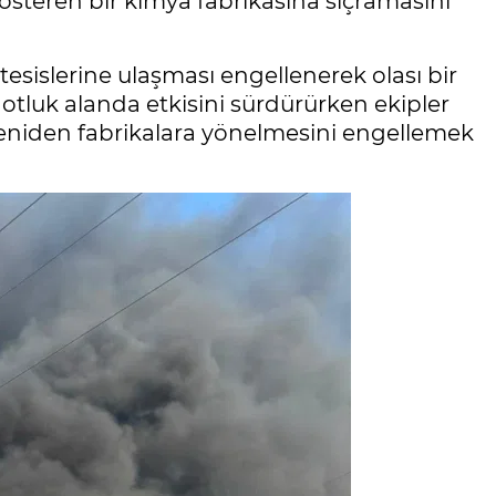
 gösteren bir kimya fabrikasına sıçramasını
esislerine ulaşması engellenerek olası bir
 otluk alanda etkisini sürdürürken ekipler
yeniden fabrikalara yönelmesini engellemek