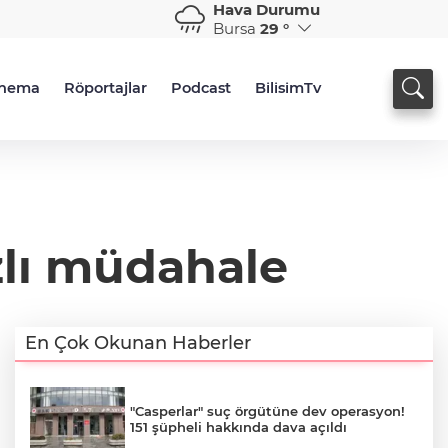
Hava Durumu
Bursa
29 °
inema
Röportajlar
Podcast
BilisimTv
lı müdahale
En Çok Okunan Haberler
"Casperlar" suç örgütüne dev operasyon!
151 şüpheli hakkında dava açıldı