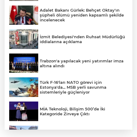
Adalet Bakanı Gürlek: Behçet Oktay'ın
şüpheli ölümü yeniden kapsamlı şekilde
incelenecek
İzmit Belediyesi'nden Ruhsat Müdürlüğü
iddialarına açıklama
Trabzon'a yapılacak yeni yatırımlar imza
altına alındı
Türk F-16'ları NATO görevi için
Estonya'da... MSB yerli savunma
sistemleriyle güçleniyor
MİA Teknoloji, Bilişim 500’de İki
Kategoride Zirveye Çıktı
Yalova'da makine arızası yapan tanker