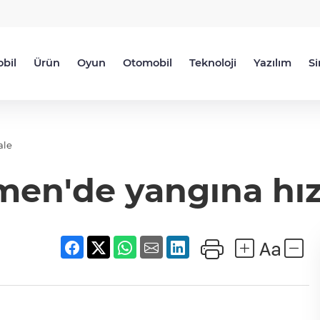
bil
Ürün
Oyun
Otomobil
Teknoloji
Yazılım
S
ale
men'de yangına hız