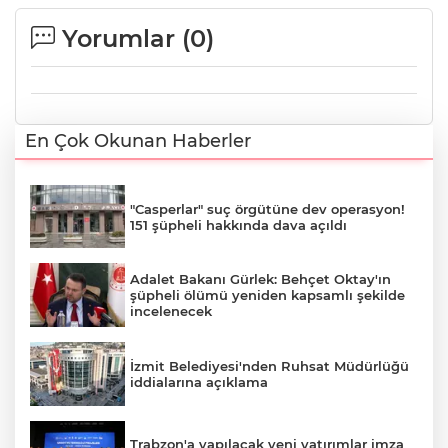
Yorumlar (
0
)
En Çok Okunan Haberler
"Casperlar" suç örgütüne dev operasyon!
151 şüpheli hakkında dava açıldı
Adalet Bakanı Gürlek: Behçet Oktay'ın
şüpheli ölümü yeniden kapsamlı şekilde
incelenecek
İzmit Belediyesi'nden Ruhsat Müdürlüğü
iddialarına açıklama
Trabzon'a yapılacak yeni yatırımlar imza