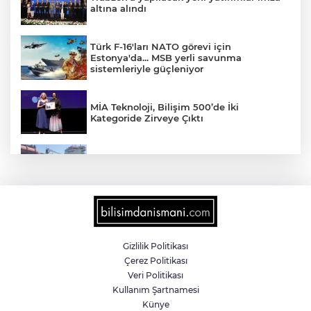
altına alındı
Türk F-16'ları NATO görevi için
Estonya'da... MSB yerli savunma
sistemleriyle güçleniyor
MİA Teknoloji, Bilişim 500’de İki
Kategoride Zirveye Çıktı
Yalova'da makine arızası yapan tanker
güvenli bölgeye çekildi
6 milyon emekliyi ilgilendiriyor... Emekli
aylığı fark ödemeleri 7 Ağustos'ta
hesaplarda
Gizlilik Politikası
Çerez Politikası
Teröristler teslim olmaya devam ediyor...
Veri Politikası
Hudutlarda 490 kişi yakalandı
Kullanım Şartnamesi
Künye