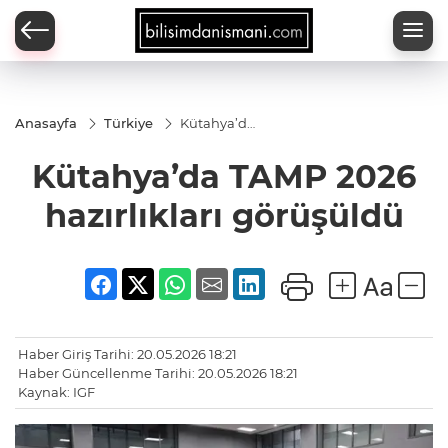
Anasayfa
Türkiye
Kütahya’da
TAMP 2026
hazırlıkları
Kütahya’da TAMP 2026
görüşüldü
hazırlıkları görüşüldü
Haber Giriş Tarihi: 20.05.2026 18:21
Haber Güncellenme Tarihi: 20.05.2026 18:21
Kaynak: IGF