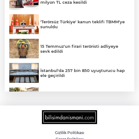
milyon TL ceza kesildi
'Terörsüz Türkiye' kanun teklifi TBMM'ye
sunuldu
15 Temmuz'un firari teröristi adliyeye
sevk edildi
İstanbul'da 257 bin 850 uyuşturucu hap
ele geçirildi
Sokakta neler konuşuluyor? Kemal
Kılıçdaroğlu mu, Özgür Özel mi?
Türkiye internete bağlandı! Her 10
kişiden 9'u çevrim içi
Gizlilik Politikası