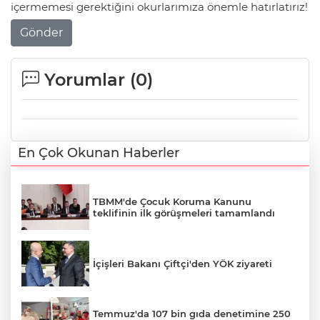
içermemesi gerektiğini okurlarımıza önemle hatırlatırız!
Gönder
Yorumlar (
0
)
En Çok Okunan Haberler
TBMM'de Çocuk Koruma Kanunu
teklifinin ilk görüşmeleri tamamlandı
İçişleri Bakanı Çiftçi'den YÖK ziyareti
Temmuz'da 107 bin gıda denetimine 250