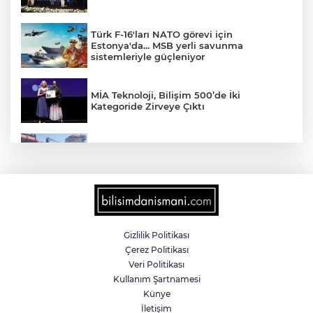
Türk F-16'ları NATO görevi için
Estonya'da... MSB yerli savunma
sistemleriyle güçleniyor
MİA Teknoloji, Bilişim 500’de İki
Kategoride Zirveye Çıktı
Yalova'da makine arızası yapan tanker
güvenli bölgeye çekildi
6 milyon emekliyi ilgilendiriyor... Emekli
aylığı fark ödemeleri 7 Ağustos'ta
hesaplarda
Gizlilik Politikası
Çerez Politikası
Teröristler teslim olmaya devam ediyor...
Veri Politikası
Hudutlarda 490 kişi yakalandı
Kullanım Şartnamesi
Künye
İletişim