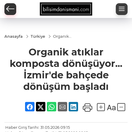
Anasayfa
Türkiye
Organik
atıklar
komposta
Organik atıklar
dönüşüyor...
İzmir'de
bahçede
komposta dönüşüyor...
dönüşüm
başladı
İzmir'de bahçede
dönüşüm başladı
Haber Giriş Tarihi: 31.05.2026 09:15