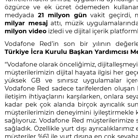
özgürce ve ek ücret ödemeden kullanan 
medyada
21 milyon gün
vakit geçirdi,
milyar mesaj
attı, müzik uygulamaların
milyon video
izledi ve dijital içerik platfor
Vodafone Red’in son bir yılının değerl
Türkiye İcra Kurulu Başkan Yardımcısı M
“Vodafone olarak önceliğimiz, dijitalleşmeyi h
müşterilerimizin dijital hayata ilgisi her g
yüksek GB ve sınırsız uygulamalar içere
Vodafone Red sadece tarifelerden oluşan b
iletişim ihtiyaçlarını karşılarken, onlara
kadar pek çok alanda birçok ayrıcalık su
müşterilerimizin deneyimini iyileştirmekle
sağlıyoruz. Vodafone Red müşterilerimize son
sağladık. Özellikle yurt dışı ayrıcalıklarımı
müşteriler %61 ile yurt dışına en çok seyah