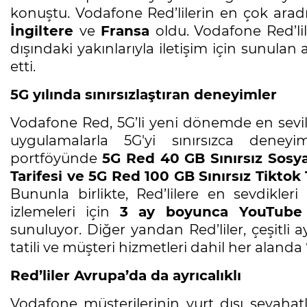
konuştu. Vodafone Red’lilerin en çok arad
İngiltere
ve
Fransa
oldu. Vodafone Red’l
dışındaki yakınlarıyla iletişim için sunulan 
etti.
5G yılında sınırsızlaştıran deneyimler
Vodafone Red, 5G’li yeni dönemde en sevilen
uygulamalarla 5G'yi sınırsızca deney
portföyünde
5G Red 40 GB Sınırsız Sosya
Tarifesi ve 5G Red 100 GB Sınırsız Tiktok 
Bununla birlikte, Red’lilere en sevdikleri
izlemeleri için
3 ay boyunca YouTub
sunuluyor. Diğer yandan Red’liler, çeşitli ay
tatili ve müşteri hizmetleri dahil her alan
Red’liler Avrupa’da da ayrıcalıklı
Vodafone müşterilerinin yurt dışı seyahat