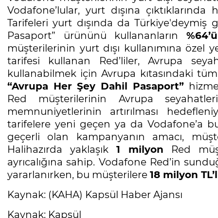
Vodafone’lular, yurt dışına çıktıklarınd
Tarifeleri yurt dışında da Türkiye'deymiş
Pasaport” ürününü kullananların
%64’
müşterilerinin yurt dışı kullanımına özel 
tarifesi kullanan Red’liler, Avrupa seyah
kullanabilmek için Avrupa kıtasındaki tüm
“Avrupa Her Şey Dahil Pasaport”
hizme
Red müşterilerinin Avrupa seyahatle
memnuniyetlerinin artırılması hedefleniy
tarifelere yeni geçen ya da Vodafone’a bu 
geçerli olan kampanyanın amacı, müşteri
Halihazırda yaklaşık
1 milyon
Red müşte
ayrıcalığına sahip. Vodafone Red’in sundu
yararlanırken, bu müşterilere
18 milyon TL’l
Kaynak: (KAHA) Kapsül Haber Ajansı
Kaynak: Kapsül