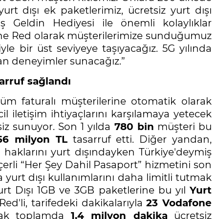
urt dışı ek paketlerimiz, ücretsiz yurt dışı
ş Geldin Hediyesi ile önemli kolaylıklar
e Red olarak müşterilerimize sunduğumuz
iyle bir üst seviyeye taşıyacağız. 5G yılında
ıran deneyimler sunacağız.”
sarruf sağlandı
m faturalı müşterilerine otomatik olarak
il iletişim ihtiyaçlarını karşılamaya yetecek
iz sunuyor. Son 1 yılda
780 bin
müşteri bu
56 milyon TL
tasarruf etti. Diğer yandan,
haklarını yurt dışındayken Türkiye'deymiş
erli “Her Şey Dahil Pasaport” hizmetini son
a yurt dışı kullanımlarını daha limitli tutmak
Yurt Dışı 1GB ve 3GB paketlerine bu yıl
Yurt
ed'li, tarifedeki dakikalarıyla
23 Vodafone
arak toplamda
1,4 milyon dakika
ücretsiz