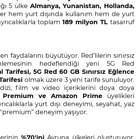
ığı 5 ülke
Almanya, Yunanistan, Hollanda
,
iler hem yurt dışında kullanım hem de yurt
ayrıcalıklarla toplam
189 milyon TL
tasarruf
 faydalarını büyütüyor. Red’lilerin sınırsız
imlemesinin hedeflendiği yeni 5G Red
l Tarifesi, 5G Red 60 GB Sınırsız Eğlence
Tarifesi
olmak üzere 3 yeni tarife sunuluyor.
 dizi, film ve video içeriklerini doya doya
e Premium ve Amazon Prime
üyelikleri
rıcalıklarla yurt dışı deneyimi, seyahat, yaz
da “premium” deneyim yaşıyor.
lerinin
%70'ini
Avrupa ülkeleri oluşturuyor.