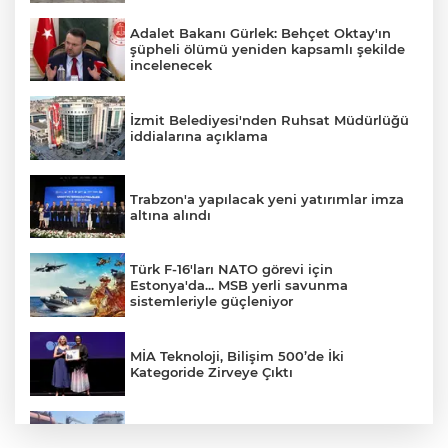
Adalet Bakanı Gürlek: Behçet Oktay'ın
şüpheli ölümü yeniden kapsamlı şekilde
incelenecek
İzmit Belediyesi'nden Ruhsat Müdürlüğü
iddialarına açıklama
Trabzon'a yapılacak yeni yatırımlar imza
altına alındı
Türk F-16'ları NATO görevi için
Estonya'da... MSB yerli savunma
sistemleriyle güçleniyor
MİA Teknoloji, Bilişim 500’de İki
Kategoride Zirveye Çıktı
Yalova'da makine arızası yapan tanker