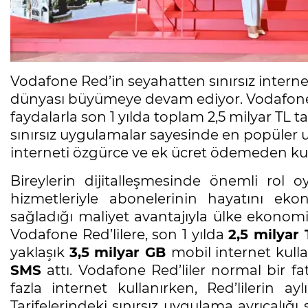
Vodafone Red’in seyahatten sınırsız internet
dünyası büyümeye devam ediyor. Vodafone R
faydalarla son 1 yılda toplam 2,5 milyar TL 
sınırsız uygulamalar sayesinde en popüle
interneti özgürce ve ek ücret ödemeden kul
Bireylerin dijitalleşmesinde önemli rol 
hizmetleriyle abonelerinin hayatını eko
sağladığı maliyet avantajıyla ülke ekono
Vodafone Red’lilere, son 1 yılda
2,5 milyar T
yaklaşık
3,5 milyar GB
mobil internet kull
SMS
attı. Vodafone Red’liler normal bir fat
fazla internet kullanırken, Red’lilerin 
Tarifelerindeki sınırsız uygulama ayrıcalı