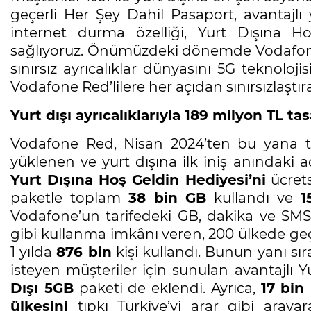
geçerli Her Şey Dahil Pasaport, avantajlı y
internet durma özelliği, Yurt Dışına Ho
sağlıyoruz. Önümüzdeki dönemde Vodafon
sınırsız ayrıcalıklar dünyasını 5G teknolojis
Vodafone Red’lilere her açıdan sınırsızlaşt
Yurt dışı ayrıcalıklarıyla 189 milyon TL ta
Vodafone Red, Nisan 2024’ten bu yana tü
yüklenen ve yurt dışına ilk iniş anındaki ac
Yurt Dışına Hoş Geldin Hediyesi’ni
ücrets
paketle toplam
38 bin GB
kullandı ve
1
Vodafone’un tarifedeki GB, dakika ve SMS 
gibi kullanma imkânı veren, 200 ülkede geç
1 yılda
876
bin
kişi kullandı. Bunun yanı sır
isteyen müşteriler için sunulan avantajlı 
Dışı 5GB
paketi de eklendi. Ayrıca,
17 bin
R
ülkesini
tıpkı Türkiye’yi arar gibi aray