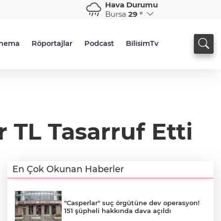
Hava Durumu
Bursa
29 °
inema
Röportajlar
Podcast
BilisimTv
r TL Tasarruf Etti
En Çok Okunan Haberler
"Casperlar" suç örgütüne dev operasyon!
151 şüpheli hakkında dava açıldı