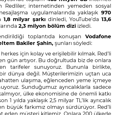
Redliler; internetinden yemeden sosyal
 mesajlaşma uygulamalarında yaklaşık
970
da
1,8 milyar şarkı
dinledi, YouTube'da
13,6
mlarında
2,3 milyon bölüm dizi
izledi.
endirildiği toplantıda konuşan
Vodafone
eltem Bakiler Şahin,
şunları söyledi:
erkes için kolay ve erişilebilir kılmak. Red’li
eçen gün artıyor. Bu doğrultuda biz de onlara
n tarifeler sunuyoruz. Bununla birlikte,
ir dünya değil. Müşterilerimizin uçtan uca
 seyahatten ulaşıma, eğlenceden yeme içmeye
nuyoruz. Sunduğumuz ayrıcalıklarla sadece
 kalmıyor, ülke ekonomisine de önemli katkı
 1 yılda yaklaşık 2,5 milyar TL’lik
ayrıcalık
z en büyük farkımız olmayı sürdürüyor. Red’li
at eden müşteri kitlemiz. Onlara 200 ülkede