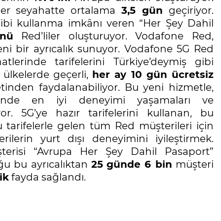
a her seyahatte ortalama
3,5 gün
geçiriyor.
 gibi kullanma imkânı veren “Her Şey Dahil
ünü
Red’liler oluşturuyor. Vodafone Red,
yeni bir ayrıcalık sunuyor. Vodafone 5G Red
atlerinde tarifelerini Türkiye’deymiş gibi
 ülkelerde geçerli,
her ay 10 gün ücretsiz
tinden faydalanabiliyor. Bu yeni hizmetle,
rinde en iyi deneyimi yaşamaları ve
or. 5G’ye hazır tarifelerini kullanan, bu
tarifelerle gelen tüm Red müşterileri için
lerin yurt dışı deneyimini iyileştirmek.
risi “Avrupa Her Şey Dahil Pasaport”
ğu bu ayrıcalıktan
25
günde 6 bin
müşteri
ik
fayda sağlandı.