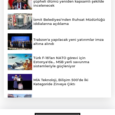
şüpheli ölümü yeniden kapsamlı şekilde
incelenecek
İzmit Belediyesi'nden Ruhsat Müdürlüğü
iddialarına açıklama
Trabzon'a yapılacak yeni yatırımlar imza
altına alındı
Türk F-16'ları NATO görevi için
Estonya'da... MSB yerli savunma
sistemleriyle güçleniyor
MİA Teknoloji, Bilişim 500’de İki
Kategoride Zirveye Çıktı
Yalova'da makine arızası yapan tanker
güvenli bölgeye çekildi