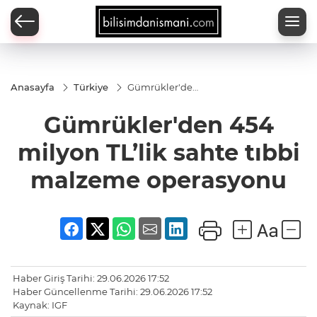
Anasayfa
Türkiye
Gümrükler'den
454 milyon
TL’lik sahte
Gümrükler'den 454
tıbbi malzeme
operasyonu
milyon TL’lik sahte tıbbi
malzeme operasyonu
Haber Giriş Tarihi: 29.06.2026 17:52
Haber Güncellenme Tarihi: 29.06.2026 17:52
Kaynak: IGF